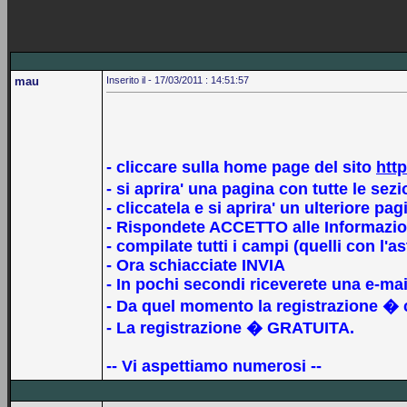
mau
Inserito il - 17/03/2011 : 14:51:57
- cliccare sulla home page del sito
http
- si aprira' una pagina con tutte le sez
- cliccatela e si aprira' un ulteriore pag
- Rispondete ACCETTO alle Informazion
- compilate tutti i campi (quelli con l'
- Ora schiacciate INVIA
- In pochi secondi riceverete una e-mail
- Da quel momento la registrazione � co
- La registrazione � GRATUITA.
-- Vi aspettiamo numerosi --