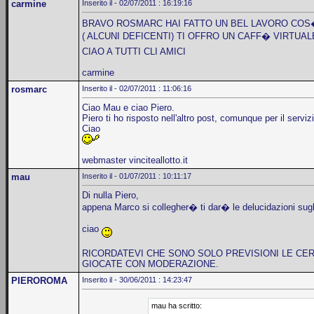
carmine
Inserito il - 02/07/2011 : 16:19:16
BRAVO ROSMARC HAI FATTO UN BEL LAVORO COS
( ALCUNI DEFICENTI) TI OFFRO UN CAFF� VIRTUALE..
CIAO A TUTTI CLI AMICI
carmine
rosmarc
Inserito il - 02/07/2011 : 11:06:16
Ciao Mau e ciao Piero.
Piero ti ho risposto nell'altro post, comunque per il serviz
Ciao
webmaster vinciteallotto.it
mau
Inserito il - 01/07/2011 : 10:11:17
Di nulla Piero,
appena Marco si collegher� ti dar� le delucidazioni sug
ciao
RICORDATEVI CHE SONO SOLO PREVISIONI LE CER
GIOCATE CON MODERAZIONE.
PIEROROMA
Inserito il - 30/06/2011 : 14:23:47
mau ha scritto: