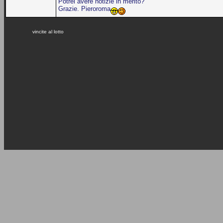
Potrei avere notizie in merito?
Grazie. Pieroroma
vincite al lotto