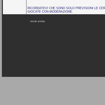
RICORDATEVI CHE SONO SOLO PREVISIONI LE CER
GIOCATE CON MODERAZIONE.
vincite al lotto