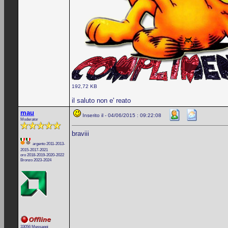
192,72 KB
il saluto non e' reato
mau
Inserito il - 04/06/2015 : 09:22:08
Moderator
braviii
argento 2011-2013-
2015-2017-2021
oro 2018-2019-2020-2022
Bronzo 2023-2024
33056 Messaggi