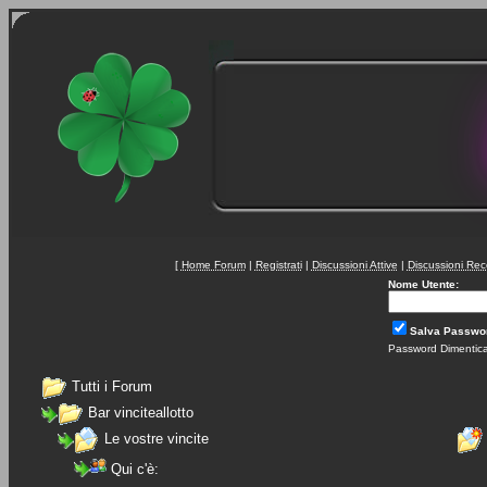
[
Home Forum
|
Registrati
|
Discussioni Attive
|
Discussioni Rec
Nome Utente:
Salva Passwo
Password Dimentic
Tutti i Forum
Bar vinciteallotto
Le vostre vincite
Qui c'è: