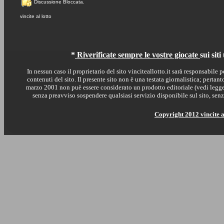
Discussione Bloccata.
vincite al lotto
*
Riverificate sempre le vostre giocate
sui sit
In nessun caso il proprietario del sito vinciteallotto.it sarà responsabile p
contenuti del sito. Il presente sito non è una testata giornalistica; perta
marzo 2001 non puè essere considerato un prodotto editoriale (vedi legge 1
senza preavviso sospendere qualsiasi servizio disponibile sul sito, s
Copyright 2012 vincite a